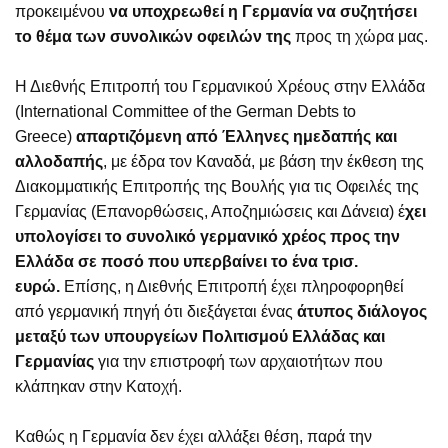
προκειμένου
να υποχρεωθεί η Γερμανία να συζητήσει
το θέμα των συνολικών οφειλών της
προς τη χώρα μας.
Η Διεθνής Επιτροπή του Γερμανικού Χρέους στην Ελλάδα
(International Committee of the German Debts to
Greece)
απαρτιζόμενη από Έλληνες ημεδαπής και
αλλοδαπής
, με έδρα τον Καναδά, με βάση την έκθεση της
Διακομματικής Επιτροπής της Βουλής για τις Οφειλές της
Γερμανίας (Επανορθώσεις, Αποζημιώσεις και Δάνεια) έ
χει
υπολογίσει το συνολικό γερμανικό χρέος προς την
Ελλάδα σε ποσό που υπερβαίνει το ένα τρισ.
ευρώ.
Επίσης, η Διεθνής Επιτροπή έχει πληροφορηθεί
από γερμανική πηγή ότι διεξάγεται ένας
άτυπος διάλογος
μεταξύ των υπουργείων Πολιτισμού Ελλάδας και
Γερμανίας
για την επιστροφή των αρχαιοτήτων που
κλάπηκαν στην Κατοχή.
Καθώς η Γερμανία δεν έχει αλλάξει θέση, παρά την