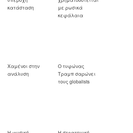
Χαμένοι στην
Ο τυφώνας
ανάλυση
Τραμπ σαρώνει
τους globalists
Η φυσική
Η στρατηγική
εξόντωση των
αποτυχία της
ανεπιθύμητων
ιρανικής