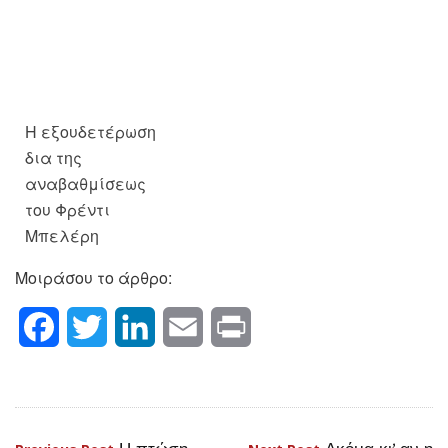
Η εξουδετέρωση
δια της
αναβαθμίσεως
του Φρέντι
Μπελέρη
Μοιράσου το άρθρο:
Facebook
Twitter
LinkedIn
Email
Print
Η πτώση
Ακόμα κι’ αν η
Πλοήγηση
Previous Post
Next Post
της Δαμασκού ένας
Ελλάδα ήθελε… μπορεί;
άρθρων
τουρκικός θρίαμβος και
ΔΟΚΙΜΙΟ