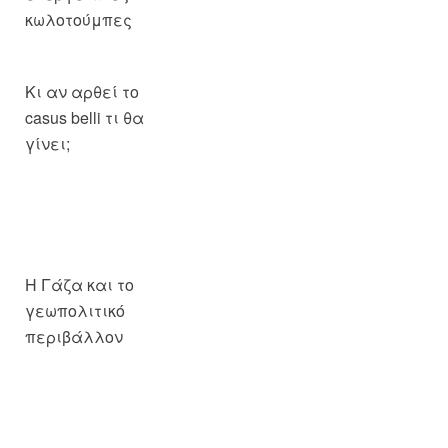
κωλοτούμπες
Κι αν αρθεί το
casus belli τι θα
γίνει;
Η Γάζα και το
γεωπολιτικό
περιβάλλον
Η γεωστρατηγική
των θαλάσσιων