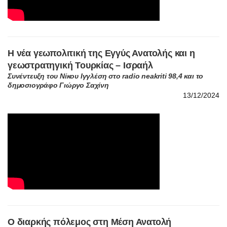
Η νέα γεωπολιτική της Εγγύς Ανατολής και η
γεωστρατηγική Τουρκίας – Ισραήλ
Συνέντευξη του Νίκου Ιγγλέση στο radio neakriti 98,4 και το
δημοσιογράφο Γιώργο Σαχίνη
13/12/2024
Ο διαρκής πόλεμος στη Μέση Ανατολή
Συνέντευξη του Νίκου Ιγγλέση στο Alpha radio 88,6 της
Καβάλας και τη δημοσιογράφο Σίσσυ Ακοκαλίδου
05/08/2024