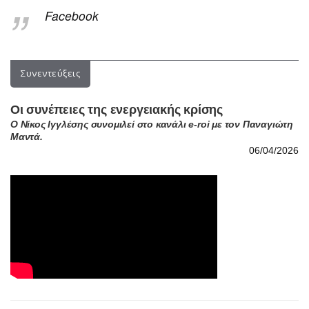
Συνεντεύξεις
Οι συνέπειες της ενεργειακής κρίσης
Ο Νίκος Ιγγλέσης συνομιλεί στο κανάλι e-roi με τον Παναγιώτη
Μαντά.
06/04/2026
Στρατηγική καταναγκασμού στο Ιράν
Συνέντευξη του Νίκου Ιγγλέση στο radio neakriti 98,4 και το
δημοσιογράφο Γιώργο Σαχίνη