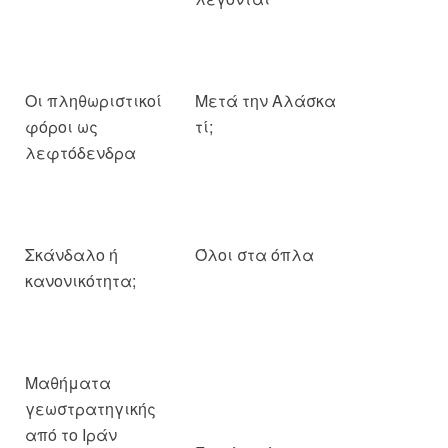
Οι πληθωριστικοί
Μετά την Αλάσκα
φόροι ως
τί;
λεφτόδενδρα
Σκάνδαλο ή
Όλοι στα όπλα
κανονικότητα;
Μαθήματα
Γιατί ο νέος
γεωστρατηγικής
πολεμικός γύρος
από το Ιράν
στη Μέση