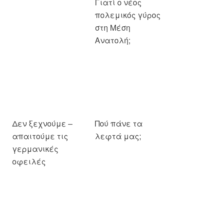
Ανατολή;
Δεν ξεχνούμε –
Πού πάνε τα
απαιτούμε τις
λεφτά μας;
γερμανικές
οφειλές
Διαλύοντας το
Το λυκόφως της