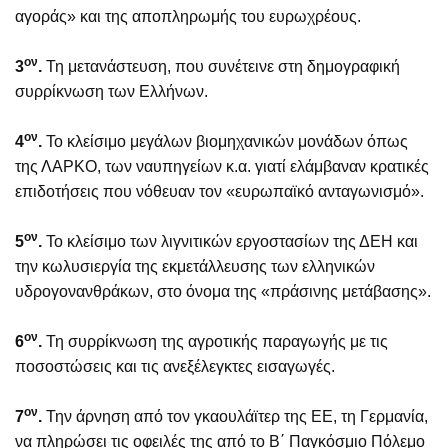
αγοράς» και της αποπληρωμής του ευρωχρέους.
ον
3
.
Τη μετανάστευση, που συνέτεινε στη δημογραφική
συρρίκνωση των Ελλήνων.
ον
4
.
Το κλείσιμο μεγάλων βιομηχανικών μονάδων όπως
της ΛΑΡΚΟ, των ναυπηγείων κ.α. γιατί ελάμβαναν κρατικές
επιδοτήσεις που νόθευαν τον «ευρωπαϊκό ανταγωνισμό».
ον
5
.
Το κλείσιμο των λιγνιτικών εργοστασίων της ΔΕΗ και
την κωλυσιεργία της εκμετάλλευσης των ελληνικών
υδρογονανθράκων, στο όνομα της «πράσινης μετάβασης».
ον
6
.
Τη συρρίκνωση της αγροτικής παραγωγής με τις
ποσοστώσεις και τις ανεξέλεγκτες εισαγωγές.
ον
7
.
Την άρνηση από τον γκαουλάϊτερ της ΕΕ, τη Γερμανία,
να πληρώσει τις οφειλές της από το Β΄ Παγκόσμιο Πόλεμο