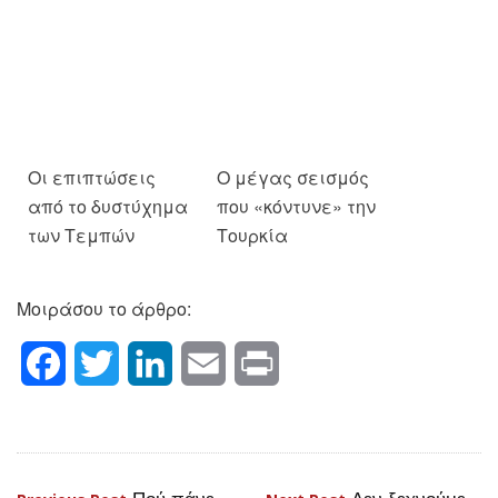
Ο μέγας σεισμός
Οι επιπτώσεις
που «κόντυνε» την
από το δυστύχημα
Τουρκία
των Τεμπών
Μοιράσου το άρθρο:
Facebook
Twitter
LinkedIn
Email
Print
Πού πάνε
Δεν ξεχνούμε –
Πλοήγηση
Previous Post
Next Post
τα λεφτά μας;
απαιτούμε τις γερμανικές
άρθρων
οφειλές