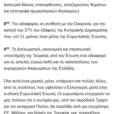
(κατοχικά δάνεια, επανορθώσεις, αποζημιώσεις θυμάτων
και επιστροφή αρχαιολογικών θησαυρών).
ον
8
.
Την αδιαφορία, σε αντίθεση με την Ουκρανία, για την
κατοχή του 37% του εδάφους της Κυπριακής Δημοκρατίας
που, επί 21 χρόνια, είναι μέλος της Ευρωπαϊκής Ένωσης.
ον
9
.
Τη διπλωματική, οικονομική και στρατιωτική
υποστήριξη της Τουρκίας από την Ένωση που αδιαφορεί
για τις απειλές (casus belli) και τις καταπατήσεις των
κυριαρχικών δικαιωμάτων της Ελλάδας.
Όλα αυτά είναι μερικές μόνο, υπάρχουν και πολλές άλλες,
από τις συνέπειες που υφίσταται ο Ελληνισμός μέσα στην
α-εθνική Ευρωπαϊκή Ένωση. Οι ευρωλάγνοι επιχειρούν να
μας πείσουν ότι η σωτηρία μας, από τον ακροδεξιό Τραμπ
και τον αυταρχικό Πούτιν, θα προέλθει από μια ισχυρότερη
ΕΕ. Μάλλον, για βιλαέτι της Τουρκίας μας προορίζουν.