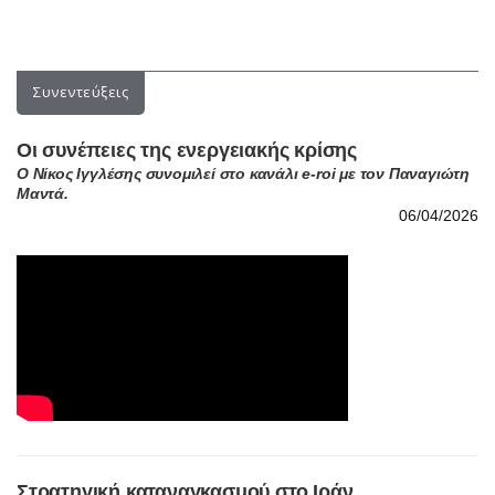
Συνεντεύξεις
Οι συνέπειες της ενεργειακής κρίσης
Ο Νίκος Ιγγλέσης συνομιλεί στο κανάλι e-roi με τον Παναγιώτη
Μαντά.
06/04/2026
Στρατηγική καταναγκασμού στο Ιράν
Συνέντευξη του Νίκου Ιγγλέση στο radio neakriti 98,4 και το
δημοσιογράφο Γιώργο Σαχίνη