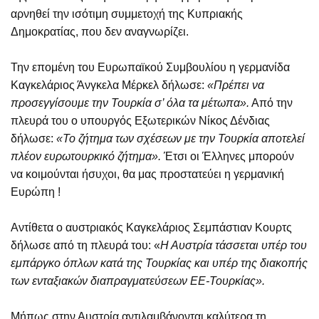
αρνηθεί την ισότιμη συμμετοχή της Κυπριακής
Δημοκρατίας, που δεν αναγνωρίζει.
Την επομένη του Ευρωπαϊκού Συμβουλίου η γερμανίδα
Καγκελάριος Άνγκελα Μέρκελ δήλωσε:
«Πρέπει να
προσεγγίσουμε την Τουρκία σ’ όλα τα μέτωπα».
Από την
πλευρά του ο υπουργός Εξωτερικών Νίκος Δένδιας
δήλωσε:
«Το ζήτημα των σχέσεων με την Τουρκία αποτελεί
πλέον ευρωτουρκικό ζήτημα».
Έτσι οι Έλληνες μπορούν
να κοιμούνται ήσυχοι, θα μας προστατεύει η γερμανική
Ευρώπη !
Αντίθετα ο αυστριακός Καγκελάριος Σεμπάστιαν Κουρτς
δήλωσε από τη πλευρά του: «
Η Αυστρία τάσσεται υπέρ του
εμπάργκο όπλων κατά της Τουρκίας και υπέρ της διακοπής
των ενταξιακών διαπραγματεύσεων ΕΕ-Τουρκίας».
Μήπως στην Αυστρία αντιλαμβάνονται καλύτερα τη