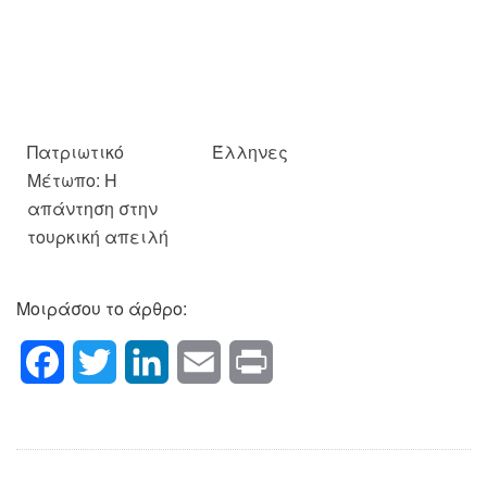
Πατριωτικό
Έλληνες
Μέτωπο: Η
απάντηση στην
τουρκική απειλή
Μοιράσου το άρθρο:
Facebook
Twitter
LinkedIn
Email
Print
Ανίκανοι
Πολιτικοί
Πλοήγηση
Previous Post
Next Post
διαχειριστές
γυρολόγοι*