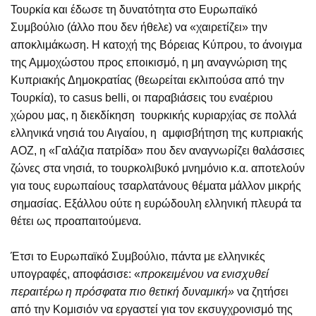
Τουρκία και έδωσε τη δυνατότητα στο Ευρωπαϊκό
Συμβούλιο (άλλο που δεν ήθελε) να «χαιρετίζει» την
αποκλιμάκωση. Η κατοχή της Βόρειας Κύπρου, το άνοιγμα
της Αμμοχώστου προς εποικισμό, η μη αναγνώριση της
Κυπριακής Δημοκρατίας (θεωρείται εκλιπούσα από την
Τουρκία), το casus belli, οι παραβιάσεις του εναέριου
χώρου μας, η διεκδίκηση τουρκικής κυριαρχίας σε πολλά
ελληνικά νησιά του Αιγαίου, η αμφισβήτηση της κυπριακής
ΑΟΖ, η «Γαλάζια πατρίδα» που δεν αναγνωρίζει θαλάσσιες
ζώνες στα νησιά, το τουρκολιβυκό μνημόνιο κ.α. αποτελούν
για τους ευρωπαίους τσαρλατάνους θέματα μάλλον μικρής
σημασίας. Εξάλλου ούτε η ευρώδουλη ελληνική πλευρά τα
θέτει ως προαπαιτούμενα.
Έτσι το Ευρωπαϊκό Συμβούλιο, πάντα με ελληνικές
υπογραφές, αποφάσισε: «
προκειμένου να ενισχυθεί
περαιτέρω η πρόσφατα πιο θετική δυναμική»
να ζητήσει
από την Κομισιόν να εργαστεί για τον εκσυγχρονισμό της