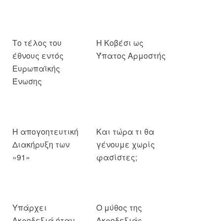
Το τέλος του
Η Κοβέσι ως
έθνους εντός
Ύπατος Αρμοστής
Ευρωπαϊκής
Ένωσης
Η απογοητευτική
Και τώρα τι θα
Διακήρυξη των
γένουμε χωρίς
«91»
φασίστες;
Υπάρχει
Ο μύθος της
Ακροδεξιά όταν
Ακροδεξιάς