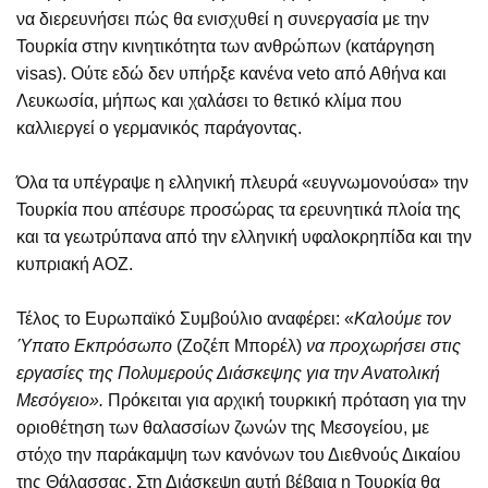
να διερευνήσει πώς θα ενισχυθεί η συνεργασία με την
Τουρκία στην κινητικότητα των ανθρώπων (κατάργηση
visas). Ούτε εδώ δεν υπήρξε κανένα veto από Αθήνα και
Λευκωσία, μήπως και χαλάσει το θετικό κλίμα που
καλλιεργεί ο γερμανικός παράγοντας.
Όλα τα υπέγραψε η ελληνική πλευρά «ευγνωμονούσα» την
Τουρκία που απέσυρε προσώρας τα ερευνητικά πλοία της
και τα γεωτρύπανα από την ελληνική υφαλοκρηπίδα και την
κυπριακή ΑΟΖ.
Τέλος το Ευρωπαϊκό Συμβούλιο αναφέρει: «
Καλούμε
τον
Ύπατο Εκπρόσωπο
(Ζοζέπ Μπορέλ)
να προχωρήσει στις
εργασίες της Πολυμερούς Διάσκεψης για την Ανατολική
Μεσόγειο».
Πρόκειται για αρχική τουρκική πρόταση για την
οριοθέτηση των θαλασσίων ζωνών της Μεσογείου, με
στόχο την παράκαμψη των κανόνων του Διεθνούς Δικαίου
της Θάλασσας. Στη Διάσκεψη αυτή βέβαια η Τουρκία θα