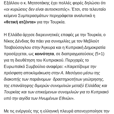
Εξάλλου ο κ. Μητσοτάκης έχει πολλές φορές δηλώσει ότι
«οι κυρώσεις δεν είναι αυτοσκοπός».
Έτσι, στο τελευταίο
κείμενο Συμπερασμάτων περιγράφεται αναλυτικά η
«θετική ατζέντα»
για την Τουρκία.
Η Ελλάδα άρχισε διερευνητικές επαφές με την Τουρκία, ο
Νίκος Δένδιας θα πάει για συνομιλίες με τον Μεβλούτ
Τσαβούσογλου στην Άγκυρα και η Κυπριακή Δημοκρατία
προσέρχεται, ως
κοινότητα
, σε διαπραγματεύσεις (5+1)
για τη διευθέτηση του Κυπριακού. Περιχαρές το
Ευρωπαϊκό Συμβούλιο αναφέρει:
«Χαιρετίζουμε την
πρόσφατη αποκλιμάκωση στην Α. Μεσόγειο μέσω της
διακοπής των παράνομων δραστηριοτήτων γεώτρησης,
της επανάληψης διμερών συνομιλιών μεταξύ Ελλάδας και
Τουρκίας και των επικείμενων συνομιλιών για το Κυπριακό
υπό την αιγίδα των Ηνωμένων Εθνών».
Με τις ενέργειές της η ελληνική πλευρά απενοχοποίησε την