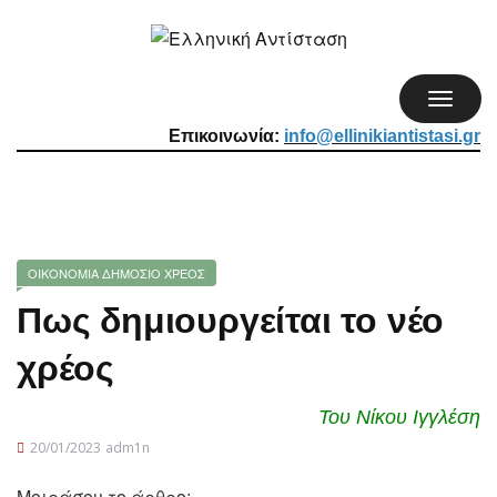
TOGGL
NAVIG
Επικοινωνία:
info@ellinikiantistasi.gr
ΟΙΚΟΝΟΜΙΑ
ΔΗΜΟΣΙΟ ΧΡΕΟΣ
Πως δημιουργείται το νέο
χρέος
Του Νίκου Ιγγλέση
20/01/2023
adm1n
Μοιράσου το άρθρο: