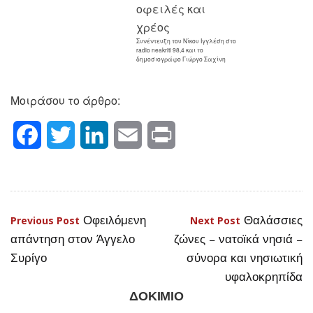
χρέος
Συνέντευξη του Νίκου Ιγγλέση στο
radio neakriti 98,4 και το
δημοσιογράφο Γιώργο Σαχίνη
Μοιράσου το άρθρο:
Facebook
Twitter
LinkedIn
Email
Print
Οφειλόμενη
Θαλάσσιες
Πλοήγηση
Previous Post
Next Post
απάντηση στον Άγγελο
ζώνες – νατοϊκά νησιά –
άρθρων
Συρίγο
σύνορα και νησιωτική
υφαλοκρηπίδα
ΔΟΚΙΜΙΟ