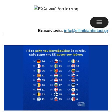
TOGGL
NAVIG
Επικοινωνία:
info@ellinikiantistasi.gr