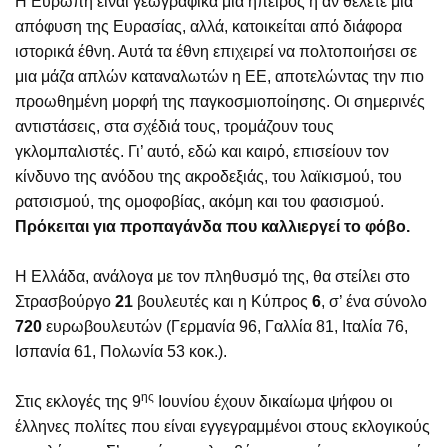
Η Ευρώπη είναι γεωγραφικά μια ήπειρος ή αν θέλετε μια
απόφυση της Ευρασίας, αλλά, κατοικείται από διάφορα
ιστορικά έθνη. Αυτά τα έθνη επιχειρεί να πολτοποιήσει σε
μια μάζα απλών καταναλωτών η ΕΕ, αποτελώντας την πιο
προωθημένη μορφή της παγκοσμιοποίησης. Οι σημερινές
αντιστάσεις, στα σχέδιά τους, τρομάζουν τους
γκλομπαλιστές. Γι’ αυτό, εδώ και καιρό, επισείουν τον
κίνδυνο της ανόδου της ακροδεξιάς, του λαϊκισμού, του
ρατσισμού, της ομοφοβίας, ακόμη και του φασισμού.
Πρόκειται για προπαγάνδα που καλλιεργεί το φόβο.
Η Ελλάδα, ανάλογα με τον πληθυσμό της, θα στείλει στο
Στρασβούργο
21
βουλευτές και η Κύπρος
6
, σ’ ένα σύνολο
720
ευρωβουλευτών (Γερμανία 96, Γαλλία 81, Ιταλία 76,
Ισπανία 61, Πολωνία 53 κοκ.).
ης
Στις εκλογές της 9
Ιουνίου έχουν δικαίωμα ψήφου οι
έλληνες πολίτες που είναι εγγεγραμμένοι στους εκλογικούς