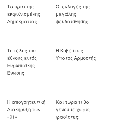
Τα όρια της
Οι εκλογές της
εκφυλισμένης
μεγάλης
Δημοκρατίας
ψευδαίσθησης
Το τέλος του
Η Κοβέσι ως
έθνους εντός
Ύπατος Αρμοστής
Ευρωπαϊκής
Ένωσης
Η απογοητευτική
Και τώρα τι θα
Διακήρυξη των
γένουμε χωρίς
«91»
φασίστες;