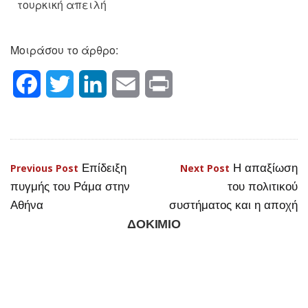
τουρκική απειλή
Μοιράσου το άρθρο:
Facebook
Twitter
LinkedIn
Email
Print
Επίδειξη
Η απαξίωση
Πλοήγηση
Previous Post
Next Post
πυγμής του Ράμα στην
του πολιτικού
άρθρων
Αθήνα
συστήματος και η αποχή
ΔΟΚΙΜΙΟ