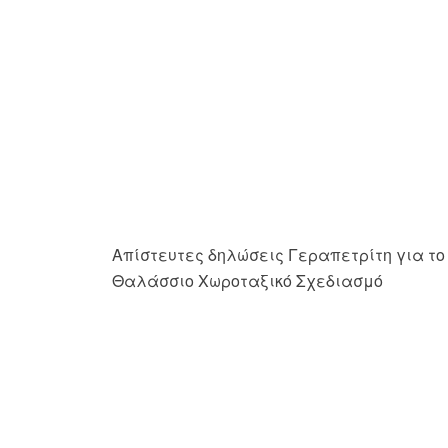
Απίστευτες δηλώσεις Γεραπετρίτη για το
Θαλάσσιο Χωροταξικό Σχεδιασμό
Η νέα γεωπολιτική της Εγγύς Ανατολής
και η γεωστρατηγική Τουρκίας – Ισραήλ