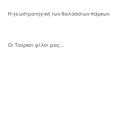
Η γεωστρατηγική των θαλάσσιων πάρκων
Οι Τούρκοι φίλοι μας…
Μητσοτάκης τρία ψέματα σε μια φράση