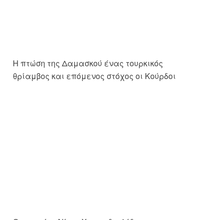
Ο μοιραίος Νίκος Χριστοδουλίδης