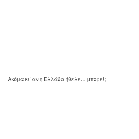
Ακόμα κι’ αν η Ελλάδα ήθελε… μπορεί;
Η πτώση της Δαμασκού ένας τουρκικός
θρίαμβος και επόμενος στόχος οι Κούρδοι