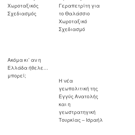
Χωροταξικός
Γεραπετρίτη για
Σχεδιασμός
το Θαλάσσιο
Χωροταξικό
Σχεδιασμό
Ακόμα κι’ αν η
Η νέα
Ελλάδα ήθελε…
γεωπολιτική της
μπορεί;
Εγγύς Ανατολής
και η
γεωστρατηγική
Τουρκίας – Ισραήλ
Η πτώση της