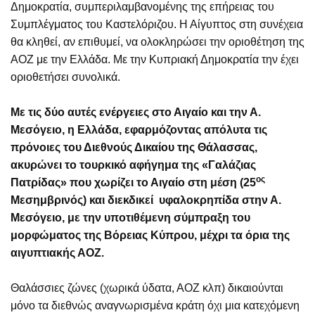
Δημοκρατία, συμπεριλαμβανομένης της επήρειας του
Συμπλέγματος του Καστελόριζου. Η Αίγυπτος στη συνέχεια
θα κληθεί, αν επιθυμεί, να ολοκληρώσει την οριοθέτηση της
ΑΟΖ με την Ελλάδα. Με την Κυπριακή Δημοκρατία την έχει
οριοθετήσει συνολικά.
Με τις δύο αυτές ενέργειες στο Αιγαίο και την Α.
Μεσόγειο, η Ελλάδα, εφαρμόζοντας απόλυτα τις
πρόνοιες του Διεθνούς Δικαίου της Θάλασσας,
ακυρώνει το τουρκικό αφήγημα της «Γαλάζιας
ος
Πατρίδας» που χωρίζει το Αιγαίο στη μέση (25
Μεσημβρινός) και διεκδικεί υφαλοκρηπίδα στην Α.
Μεσόγειο, με την υποτιθέμενη σύμπραξη του
μορφώματος της Βόρειας Κύπρου, μέχρι τα όρια της
αιγυπτιακής ΑΟΖ.
Θαλάσσιες ζώνες (χωρικά ύδατα, ΑΟΖ κλπ) δικαιούνται
μόνο τα διεθνώς αναγνωρισμένα κράτη όχι μια κατεχόμενη