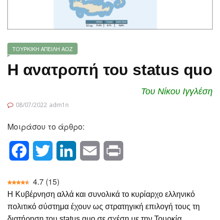
ΤΟΥΡΚΙΚΗ ΑΠΕΙΛΗ
ΑΟΖ
Η ανατροπή του status quo
Του Νίκου Ιγγλέση
08/07/2022
adm1n
Μοιράσου το άρθρο:
Facebook
Twitter
LinkedIn
Email
Print
4.7
(
15
)
Η Κυβέρνηση αλλά και συνολικά το κυρίαρχο ελληνικό
πολιτικό σύστημα έχουν ως στρατηγική επιλογή τους τη
διατήρηση του status quo σε σχέση με την Τουρκία.