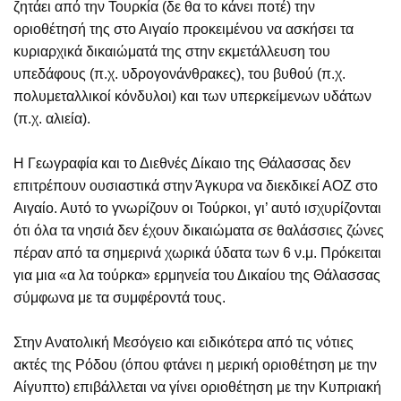
ζητάει από την Τουρκία (δε θα το κάνει ποτέ) την
οριοθέτησή της στο Αιγαίο προκειμένου να ασκήσει τα
κυριαρχικά δικαιώματά της στην εκμετάλλευση του
υπεδάφους (π.χ. υδρογονάνθρακες), του βυθού (π.χ.
πολυμεταλλικοί κόνδυλοι) και των υπερκείμενων υδάτων
(π.χ. αλιεία).
Η Γεωγραφία και το Διεθνές Δίκαιο της Θάλασσας δεν
επιτρέπουν ουσιαστικά στην Άγκυρα να διεκδικεί ΑΟΖ στο
Αιγαίο. Αυτό το γνωρίζουν οι Τούρκοι, γι’ αυτό ισχυρίζονται
ότι όλα τα νησιά δεν έχουν δικαιώματα σε θαλάσσιες ζώνες
πέραν από τα σημερινά χωρικά ύδατα των 6 ν.μ. Πρόκειται
για μια «α λα τούρκα» ερμηνεία του Δικαίου της Θάλασσας
σύμφωνα με τα συμφέροντά τους.
Στην Ανατολική Μεσόγειο και ειδικότερα από τις νότιες
ακτές της Ρόδου (όπου φτάνει η μερική οριοθέτηση με την
Αίγυπτο) επιβάλλεται να γίνει οριοθέτηση με την Κυπριακή