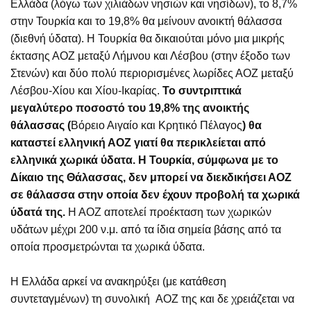
Ελλάδα (λόγω των χιλιάδων νησιών και νησίδων), το 8,7%
στην Τουρκία και το 19,8% θα μείνουν ανοικτή θάλασσα
(διεθνή ύδατα). Η Τουρκία θα δικαιούται μόνο μια μικρής
έκτασης ΑΟΖ μεταξύ Λήμνου και Λέσβου (στην έξοδο των
Στενών) και δύο πολύ περιορισμένες λωρίδες ΑΟΖ μεταξύ
Λέσβου-Χίου και Χίου-Ικαρίας.
Το συντριπτικά
μεγαλύτερο ποσοστό του 19,8% της ανοικτής
θάλασσας (
Βόρειο Αιγαίο και Κρητικό Πέλαγος
) θα
καταστεί ελληνική ΑΟΖ γιατί θα περικλείεται από
ελληνικά χωρικά ύδατα. Η Τουρκία, σύμφωνα με το
Δίκαιο της Θάλασσας, δεν μπορεί να διεκδικήσει ΑΟΖ
σε θάλασσα στην οποία δεν έχουν προβολή τα χωρικά
ύδατά της.
Η ΑΟΖ αποτελεί προέκταση των χωρικών
υδάτων μέχρι 200 ν.μ. από τα ίδια σημεία βάσης από τα
οποία προσμετρώνται τα χωρικά ύδατα.
Η Ελλάδα αρκεί να ανακηρύξει (με κατάθεση
συντεταγμένων) τη συνολική ΑΟΖ της και δε χρειάζεται να