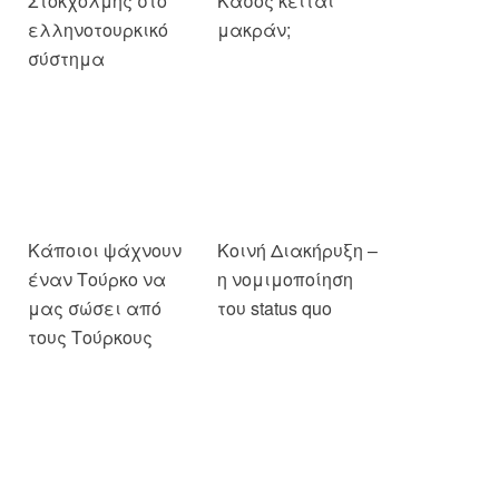
Κάποιοι ψάχνουν
Κοινή Διακήρυξη –
έναν Τούρκο να
η νομιμοποίηση
μας σώσει από
του status quo
τους Τούρκους
Τι κέρδισε ο
Ελληνικές
Ερντογάν στην
θάλασσες και
Αθήνα
τουρκική επιβουλή