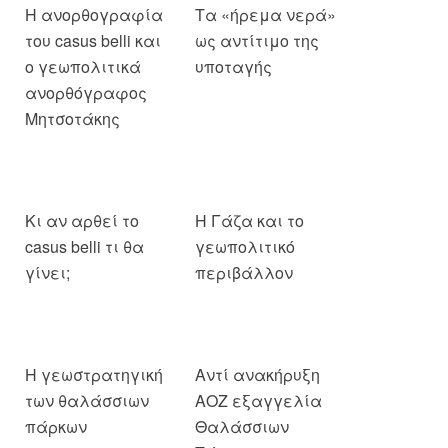
Η ανορθογραφία
Τα «ήρεμα νερά»
του casus belli και
ως αντίτιμο της
ο γεωπολιτικά
υποταγής
ανορθόγραφος
Μητσοτάκης
Κι αν αρθεί το
Η Γάζα και το
casus belli τι θα
γεωπολιτικό
γίνει;
περιβάλλον
Η γεωστρατηγική
Αντί ανακήρυξη
των θαλάσσιων
ΑΟΖ εξαγγελία
πάρκων
Θαλάσσιων