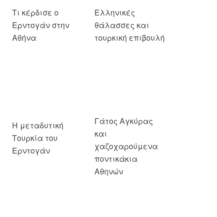
Γάτος Αγκύρας
Η μεταδυτική
και
Τουρκία του
χαζοχαρούμενα
Ερντογάν
ποντικάκια
Αθηνών
Ο εφτάψυχος
Τουρκικοί
Ερντογάν και το
καταναγκασμοί
δίλημμα της
και ελληνική