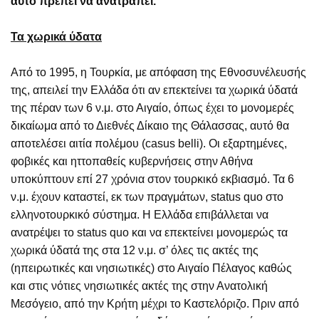
αυτό πρέπει να ανατραπεί.
Τα χωρικά ύδατα
Από το 1995, η Τουρκία, με απόφαση της Εθνοσυνέλευσής
της, απειλεί την Ελλάδα ότι αν επεκτείνει τα χωρικά ύδατά
της πέραν των 6 ν.μ. στο Αιγαίο, όπως έχει το μονομερές
δικαίωμα από το Διεθνές Δίκαιο της Θάλασσας, αυτό θα
αποτελέσει αιτία πολέμου (casus belli). Οι εξαρτημένες,
φοβικές και ηττοπαθείς κυβερνήσεις στην Αθήνα
υποκύπτουν επί 27 χρόνια στον τουρκικό εκβιασμό. Τα 6
ν.μ. έχουν καταστεί, εκ των πραγμάτων, status quo στο
ελληνοτουρκικό σύστημα. Η Ελλάδα επιβάλλεται να
ανατρέψει το status quo και να επεκτείνει μονομερώς τα
χωρικά ύδατά της στα 12 ν.μ. σ’ όλες τις ακτές της
(ηπειρωτικές και νησιωτικές) στο Αιγαίο Πέλαγος καθώς
και στις νότιες νησιωτικές ακτές της στην Ανατολική
Μεσόγειο, από την Κρήτη μέχρι το Καστελόριζο. Πριν από