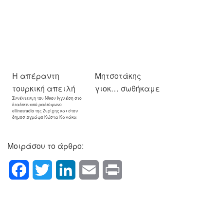
Η απέραντη
Μητσοτάκης
τουρκική απειλή
γιοκ… σωθήκαμε
Συνέντευξη του Νίκου Ιγγλέση στο
διαδικτυακό ραδιόφωνο
ellinesradio της Ζυρίχης και στον
δημοσιογράφο Κώστα Κανάκα
Μοιράσου το άρθρο:
Facebook
Twitter
LinkedIn
Email
Print
Ποιος
20η Ιουλίου
Πλοήγηση
Previous Post
Next Post
φταίει; Ποιος φταίει;
1974 – 2022
άρθρων
ΔΟΚΙΜΙΟ