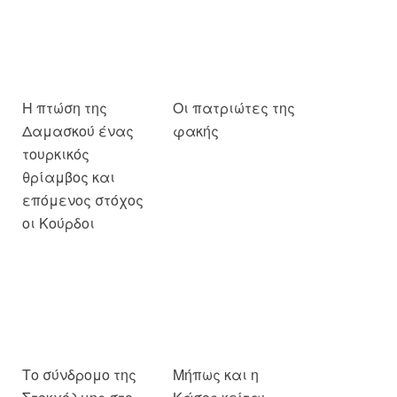
Δαμασκού ένας
τουρκικός
Οι πατριώτες της
θρίαμβος και
φακής
επόμενος στόχος
οι Κούρδοι
Το σύνδρομο της
Μήπως και η
Στοκχόλμης στο
Κάσος κείται
ελληνοτουρκικό
μακράν;
σύστημα