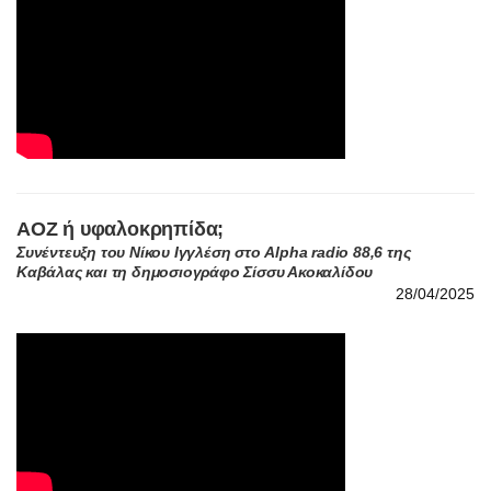
ΑΟΖ ή υφαλοκρηπίδα;
Συνέντευξη του Νίκου Ιγγλέση στο Alpha radio 88,6 της
Καβάλας και τη δημοσιογράφο Σίσσυ Ακοκαλίδου
28/04/2025
Η νέα γεωπολιτική της Εγγύς Ανατολής και η
γεωστρατηγική Τουρκίας – Ισραήλ
Συνέντευξη του Νίκου Ιγγλέση στο radio neakriti 98,4 και το
δημοσιογράφο Γιώργο Σαχίνη