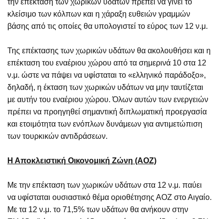
την επέκταση των χωρικών υδάτων πρέπει να γίνει το
κλείσιμο των κόλπων και η χάραξη ευθειών γραμμών
βάσης από τις οποίες θα υπολογιστεί το εύρος των 12 ν.μ.
Της επέκτασης των χωρικών υδάτων θα ακολουθήσει και η
επέκταση του εναέριου χώρου από τα σημερινά 10 στα 12
ν.μ. ώστε να πάψει να υφίσταται το «ελληνικό παράδοξο»,
δηλαδή, η έκταση των χωρικών υδάτων να μην ταυτίζεται
με αυτήν του εναέριου χώρου. Όλων αυτών των ενεργειών
πρέπει να προηγηθεί σημαντική διπλωματική προεργασία
και ετοιμότητα των ενόπλων δυνάμεων για αντιμετώπιση
των τουρκικών αντιδράσεων.
Η Αποκλειστική Οικονομική Ζώνη (ΑΟΖ)
Με την επέκταση των χωρικών υδάτων στα 12 ν.μ. παύει
να υφίσταται ουσιαστικό θέμα οριοθέτησης ΑΟΖ στο Αιγαίο.
Με τα 12 ν.μ. το 71,5% των υδάτων θα ανήκουν στην