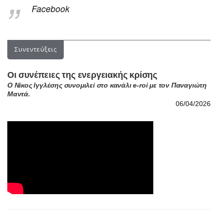
Οι συνέπειες της ενεργειακής κρίσης
Ο Νίκος Ιγγλέσης συνομιλεί στο κανάλι e-roi με τον Παναγιώτη
Μαντά.
06/04/2026
Στρατηγική καταναγκασμού στο Ιράν
Συνέντευξη του Νίκου Ιγγλέση στο radio neakriti 98,4 και το
δημοσιογράφο Γιώργο Σαχίνη
03/03/2026